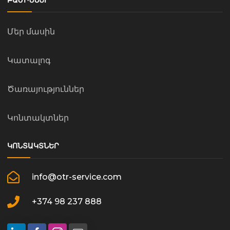
ԲԱԺԻՆՆԵՐ
Մեր մասին
Կատալոգ
Ծառայություններ
Կոնտակտներ
ԿՈՆՏԱԿՏՆԵՐ
info@otr-service.com
+374 98 237 888